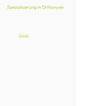
Spezialisierung in Orthonyxie
Mit einer Orthonyxie-Spange wird der
Zehennagel in seine natürliche Form
gelenkt
Details
Therapiedauer variiert je nach Patient
zwischen 9 und 16 Monaten, je nach
Wachstum, Durchblutung & Stoffwechsel
Vorteile einer Nagelspange: einseitige-
oder beidseitig aktiviert,
Wiederverwendbar bis Therapieziel
erreicht